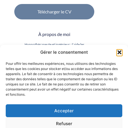
Télécharger le CV
À propos de moi
Hypnothèrapeute et ingénieur; J’aide les
collaborateurs à gérer le stress, la confiance en soi et
Gérer le consentement
bien d’autres sujets.
Pour offrir les meilleures expériences, nous utilisons des technologies
telles que les cookies pour stocker et/ou accéder aux informations des
appareils. Le fait de consentir à ces technologies nous permettra de
traiter des données telles que le comportement de navigation ou les ID
uniques sur ce site. Le fait de ne pas consentir ou de retirer son
consentement peut avoir un effet négatif sur certaines caractéristiques
et fonctions.
Accepter
Refuser
Accueil
Pour qui?
Ateliers
À propos